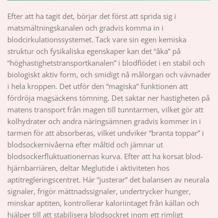
Efter att ha tagit det, börjar det först att sprida sig i
matsmältningskanalen och gradvis komma in i
blodcirkulationssystemet. Tack vare sin egen kemiska
struktur och fysikaliska egenskaper kan det “åka” på
“höghastighetstransportkanalen” i blodflödet i en stabil och
biologiskt aktiv form, och smidigt nå målorgan och vävnader
i hela kroppen. Det utför den “magiska” funktionen att
fördröja magsäckens tömning. Det saktar ner hastigheten på
matens transport från magen till tunntarmen, vilket gör att
kolhydrater och andra näringsämnen gradvis kommer in i
tarmen för att absorberas, vilket undviker “branta toppar” i
blodsockernivåerna efter måltid och jämnar ut
blodsockerfluktuationernas kurva. Efter att ha korsat blod-
hjärnbarriären, deltar Meglutide i aktiviteten hos
aptitregleringscentret. Här “justerar” det balansen av neurala
signaler, frigör mättnadssignaler, undertrycker hunger,
minskar aptiten, kontrollerar kaloriintaget från källan och
hjälper till att stabilisera blodsockret inom ett rimligt