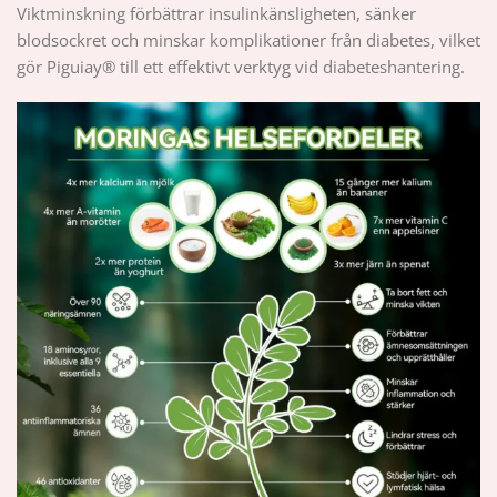
Viktminskning förbättrar insulinkänsligheten, sänker
blodsockret och minskar komplikationer från diabetes, vilket
gör Piguiay® till ett effektivt verktyg vid diabeteshantering.