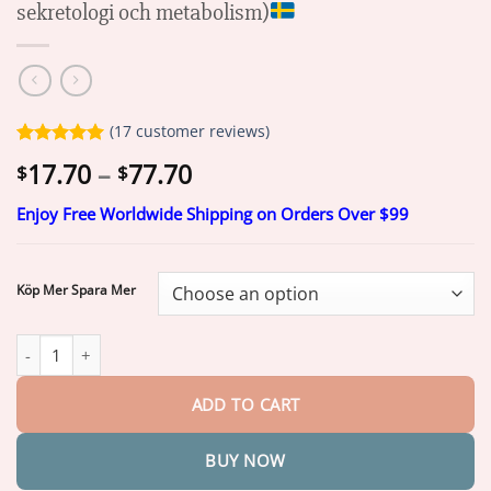
sekretologi och metabolism)
(
17
customer reviews)
Rated
17
5.00
Price
17.70
–
77.70
$
$
out of 5
range:
based on
customer
Enjoy Free Worldwide Shipping on Orders Over $99
$17.70
ratings
through
$77.70
Köp Mer Spara Mer
Piguiay® GLP-1 Moringa Viktminskning Hälsoboost Droppar(Livsm
ADD TO CART
BUY NOW