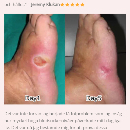
och hållet.” –
Jeremy Klukan
Det var inte förrän jag började få fotproblem som jag insåg
hur mycket höga blodsockernivåer påverkade mitt dagliga
liv. Det var då jag bestämde mig för att prova dessa