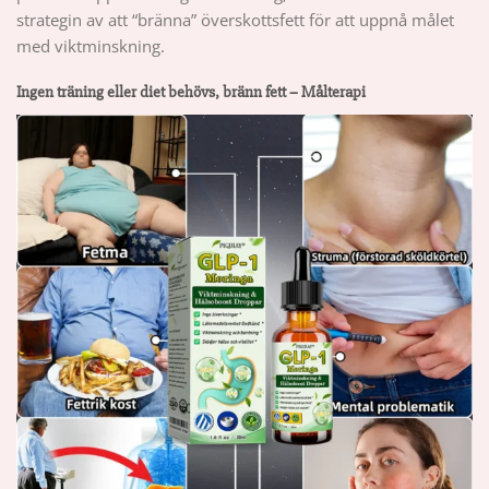
strategin av att “bränna” överskottsfett för att uppnå målet
med viktminskning.
Ingen träning eller diet behövs, bränn fett – Målterapi