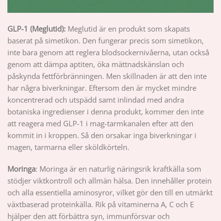
GLP-1 (Meglutid):
Meglutid är en produkt som skapats
baserat på simetikon. Den fungerar precis som simetikon,
inte bara genom att reglera blodsockernivåerna, utan också
genom att dämpa aptiten, öka mättnadskänslan och
påskynda fettförbränningen. Men skillnaden är att den inte
har några biverkningar. Eftersom den är mycket mindre
koncentrerad och utspädd samt inlindad med andra
botaniska ingredienser i denna produkt, kommer den inte
att reagera med GLP-1 i mag-tarmkanalen efter att den
kommit in i kroppen. Så den orsakar inga biverkningar i
magen, tarmarna eller sköldkörteln.
Moringa
: Moringa är en naturlig näringsrik kraftkälla som
stödjer viktkontroll och allmän hälsa. Den innehåller protein
och alla essentiella aminosyror, vilket gör den till en utmärkt
växtbaserad proteinkälla. Rik på vitaminerna A, C och E
hjälper den att förbättra syn, immunförsvar och