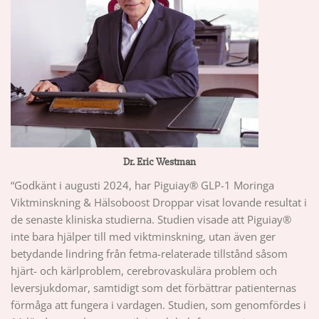
Dr. Eric Westman
“Godkänt i augusti 2024, har Piguiay® GLP-1 Moringa
Viktminskning & Hälsoboost Droppar visat lovande resultat i
de senaste kliniska studierna. Studien visade att Piguiay®
inte bara hjälper till med viktminskning, utan även ger
betydande lindring från fetma-relaterade tillstånd såsom
hjärt- och kärlproblem, cerebrovaskulära problem och
leversjukdomar, samtidigt som det förbättrar patienternas
förmåga att fungera i vardagen. Studien, som genomfördes i