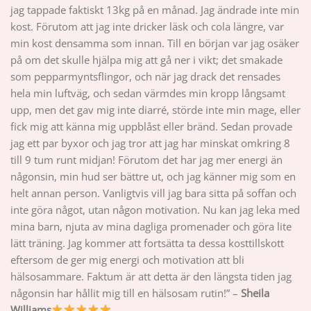
jag tappade faktiskt 13kg på en månad. Jag ändrade inte min
kost. Förutom att jag inte dricker läsk och cola längre, var
min kost densamma som innan. Till en början var jag osäker
på om det skulle hjälpa mig att gå ner i vikt; det smakade
som pepparmyntsflingor, och när jag drack det rensades
hela min luftväg, och sedan värmdes min kropp långsamt
upp, men det gav mig inte diarré, störde inte min mage, eller
fick mig att känna mig uppblåst eller bränd. Sedan provade
jag ett par byxor och jag tror att jag har minskat omkring 8
till 9 tum runt midjan! Förutom det har jag mer energi än
någonsin, min hud ser bättre ut, och jag känner mig som en
helt annan person. Vanligtvis vill jag bara sitta på soffan och
inte göra något, utan någon motivation. Nu kan jag leka med
mina barn, njuta av mina dagliga promenader och göra lite
lätt träning. Jag kommer att fortsätta ta dessa kosttillskott
eftersom de ger mig energi och motivation att bli
hälsosammare. Faktum är att detta är den längsta tiden jag
någonsin har hållit mig till en hälsosam rutin!” –
Sheila
Williams