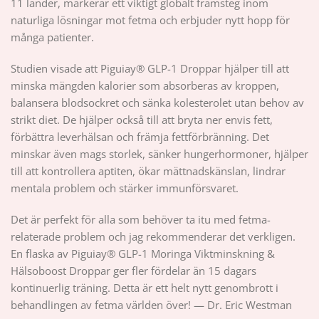
11 länder, markerar ett viktigt globalt framsteg inom
naturliga lösningar mot fetma och erbjuder nytt hopp för
många patienter.
Studien visade att Piguiay® GLP-1 Droppar hjälper till att
minska mängden kalorier som absorberas av kroppen,
balansera blodsockret och sänka kolesterolet utan behov av
strikt diet. De hjälper också till att bryta ner envis fett,
förbättra leverhälsan och främja fettförbränning. Det
minskar även mags storlek, sänker hungerhormoner, hjälper
till att kontrollera aptiten, ökar mättnadskänslan, lindrar
mentala problem och stärker immunförsvaret.
Det är perfekt för alla som behöver ta itu med fetma-
relaterade problem och jag rekommenderar det verkligen.
En flaska av Piguiay® GLP-1 Moringa Viktminskning &
Hälsoboost Droppar ger fler fördelar än 15 dagars
kontinuerlig träning. Detta är ett helt nytt genombrott i
behandlingen av fetma världen över! — Dr. Eric Westman