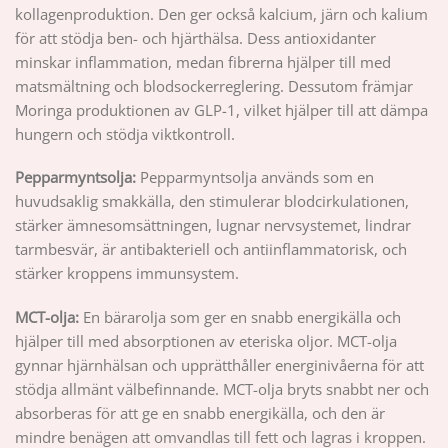
kollagenproduktion. Den ger också kalcium, järn och kalium
för att stödja ben- och hjärthälsa. Dess antioxidanter
minskar inflammation, medan fibrerna hjälper till med
matsmältning och blodsockerreglering. Dessutom främjar
Moringa produktionen av GLP-1, vilket hjälper till att dämpa
hungern och stödja viktkontroll.
Pepparmyntsolja:
Pepparmyntsolja används som en
huvudsaklig smakkälla, den stimulerar blodcirkulationen,
stärker ämnesomsättningen, lugnar nervsystemet, lindrar
tarmbesvär, är antibakteriell och antiinflammatorisk, och
stärker kroppens immunsystem.
MCT-olja:
En bärarolja som ger en snabb energikälla och
hjälper till med absorptionen av eteriska oljor. MCT-olja
gynnar hjärnhälsan och upprätthåller energinivåerna för att
stödja allmänt välbefinnande. MCT-olja bryts snabbt ner och
absorberas för att ge en snabb energikälla, och den är
mindre benägen att omvandlas till fett och lagras i kroppen.