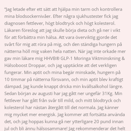
“Jag letade efter ett sätt att hjälpa min tarm och kontrollera
mina blodsockernivåer. Efter några sjukhustester fick jag
diagnosen fettlever, högt blodtryck och högt kolesterol.
Läkaren föreslog att jag skulle börja dieta och gå ner i vikt
för att förbättra min hälsa. Att vara överviktig gjorde det
svårt för mig att röra på mig, och den ständiga hungern på
nätterna höll mig vaken hela natten. När jag inte orkade mer
gav min läkare mig HHVB® GLP-1 Moringa Viktminskning &
Hälsoboost Droppar, och jag upptäckte att det verkligen
fungerar. Min aptit och mina begär minskade, hungern på
10 timmar på nätterna försvann, och min aptit blev kraftigt
dämpad. Jag kunde knappt dricka min kvällsalkohol längre.
Sedan början av augusti har jag gått ner ungefär 31Kg. Min
fettlever har gått från svår till mild, och mitt blodtryck och
kolesterol har nästan återgått till det normala. Jag känner
mig mycket mer energisk. Jag kommer att fortsätta använda
det, och jag hoppas kunna gå ner ytterligare 20 pund innan
jul och bli ännu hälsosammare! Jag rekommenderar det helt