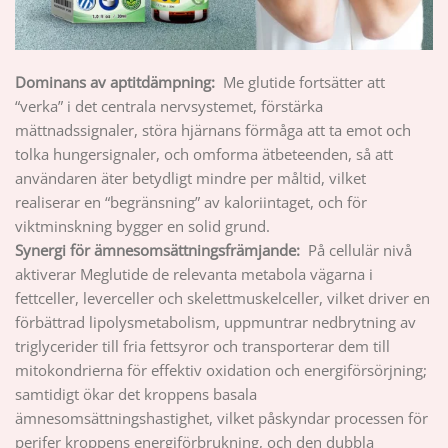
Dominans av aptitdämpning:
Me glutide fortsätter att
“verka” i det centrala nervsystemet, förstärka
mättnadssignaler, störa hjärnans förmåga att ta emot och
tolka hungersignaler, och omforma ätbeteenden, så att
användaren äter betydligt mindre per måltid, vilket
realiserar en “begränsning” av kaloriintaget, och för
viktminskning bygger en solid grund.
Synergi för ämnesomsättningsfrämjande:
På cellulär nivå
aktiverar Meglutide de relevanta metabola vägarna i
fettceller, leverceller och skelettmuskelceller, vilket driver en
förbättrad lipolysmetabolism, uppmuntrar nedbrytning av
triglycerider till fria fettsyror och transporterar dem till
mitokondrierna för effektiv oxidation och energiförsörjning;
samtidigt ökar det kroppens basala
ämnesomsättningshastighet, vilket påskyndar processen för
perifer kroppens energiförbrukning, och den dubbla