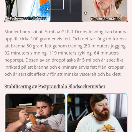
Studier har visat att 5 ml av GLP-1 Drops-lösning kan bränna
upp till cirka 100 gram envis fett. Och det tar lång tid för oss
att bränna 50 gram fett genom träning (80 minuters jogging,
92 minuters simning, 119 minuters cykling, 64 minuters
hopprep). Dosen av en droppflaska är 5 ml och är specifikt
inriktad på att bränna och eliminera envis fett från kroppen,
och är särskilt effektiv för att minska visceralt och bukfett.
Stabilisering av Postprandiala Blodsockernivåer